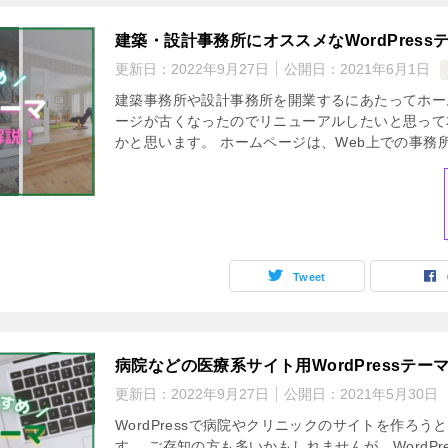
建築・設計事務所にオススメなWordPres
更新日：
2022年9月27日
公開日：
2021年6月1日
建築事務所や設計事務所を開業するにあたってホー
ージが古くなったのでリニューアルしたいと思って
かと思います。 ホームページは、Web上での事務所
Tweet
病院などの医療系サイト用WordPressテー
更新日：
2022年9月27日
公開日：
2021年5月30日
WordPressで病院やクリニックのサイトを作ろ
す。 ご存知の方も多いかもしれませんが、WordP