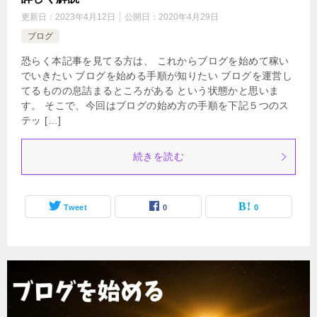
更新日：
2023年4月12日
公開日：
2020年4月29日
ブログ
恐らく本記事を見てる方は、 これからブログを始めて稼い
でいきたい ブログを始める手順が知りたい ブログを運営し
てるものの息詰まるところがある という状態かと思いま
す。 そこで、今回はブログの始め方の手順を下記５つのス
テッ […]
続きを読む
Tweet
0
0