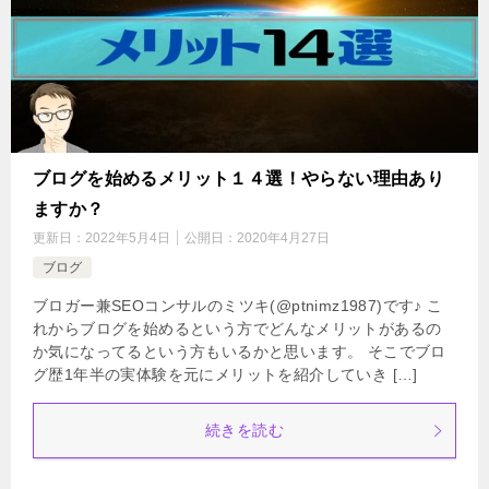
ブログを始めるメリット１４選！やらない理由あり
ますか？
更新日：
2022年5月4日
公開日：
2020年4月27日
ブログ
ブロガー兼SEOコンサルのミツキ(@ptnimz1987)です♪ こ
れからブログを始めるという方でどんなメリットがあるの
か気になってるという方もいるかと思います。 そこでブロ
グ歴1年半の実体験を元にメリットを紹介していき […]
続きを読む