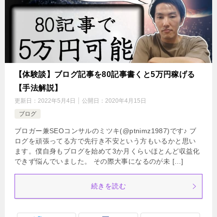
【体験談】ブログ記事を80記事書くと5万円稼げる
【手法解説】
更新日：
2022年5月4日
公開日：
2020年4月15日
ブログ
ブロガー兼SEOコンサルのミツキ(@ptnimz1987)です♪ ブ
ログを頑張ってる方で先行き不安という方もいるかと思い
ます。僕自身もブログを始めて3か月くらいほとんど収益化
できず悩んでいました。 その際大事になるのが未 […]
続きを読む