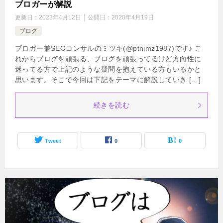
ブロガーが解説
更新日：
2023年4月12日
公開日：
2020年4月19日
ブログ
ブロガー兼SEOコンサルのミツキ(@ptnimz1987)です♪ こ
れからブログを頑張る、ブログを頑張ってるけど方向性に
迷ってる方で上記のような疑問を抱えている方もいるかと
思います。そこで今回は下記をテーマに解説していき […]
続きを読む
Tweet
0
0