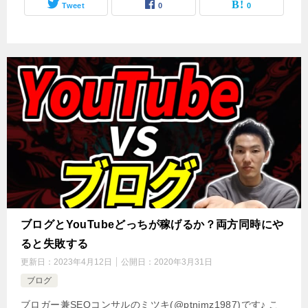
Tweet
0
0
ブログとYouTubeどっちが稼げるか？両方同時にや
ると失敗する
更新日：
2023年4月12日
公開日：
2020年3月31日
ブログ
ブロガー兼SEOコンサルのミツキ(@ptnimz1987)です♪ こ