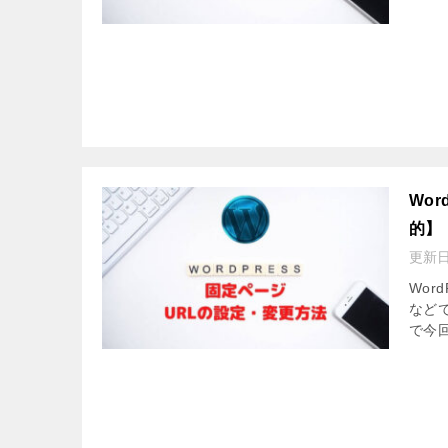
Wo
的】
更新
Wor
など
で今