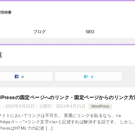
ブログ
SEO
覧
0
0
rdPressの固定ページへのリンク・固定ページからのリンク方
日：
2022年9月22日
公開日：
2021年4月21日
WordPress
bサイトにおいてリンクは不可欠。 普通にリンクを貼るなら、<a
f="https://～～">リンク文字</a>と記述すれば解決する話です。 しかし
PressはHTMLでの記述 […]