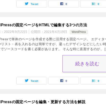
Tweet
0
0
rdPressの固定ページをHTMLで編集する3つの方法
日：
2022年9月22日
公開日：
2021年4月19日
WordPress
dPressで単体のページを作成する際に活用する固定ページ。 エディタ
やリスト・表を入れるのは簡単ですが、凝ったデザインなどにしたい
Lでソースコードを書く必要があります。 そんな時に直面するのが、 [
続きを読む
Tweet
0
0
rdPressの固定ページを編集・更新する方法を解説