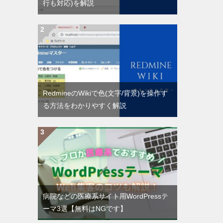
行も対応)を解説
RedmineのWikiで色(文字/背景)を操作す
る方法をわかりやすく解説
病院などの医療系サイト用WordPressテ
ーマ3選【無料はNGです】