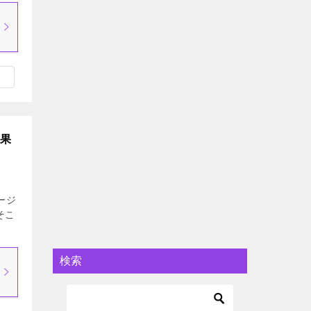
効果
ージ
そこ
]
検索