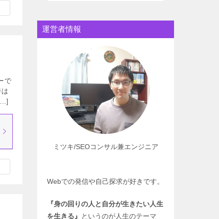
運営者情報
ーで
時は
…]
ミツキ/SEOコンサル兼エンジニア
Webでの発信や自己探求が好きです。
『身の回りの人と自分が生きたい人生
を生きる』
というのが人生のテーマ