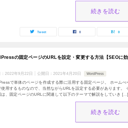
続きを読む
Tweet
0
0
rdPressの固定ページのURLを設定・変更する方法【SEOに
日：
2022年9月22日
公開日：
2021年4月20日
WordPress
dPressで単体のページを作成する際に活用する固定ページ。 ホームぺ
で使用するものなので、当然ながらURLを設定する必要があります。 
回は、固定ページのURLに関連して以下のテーマで解説をしていき […
続きを読む