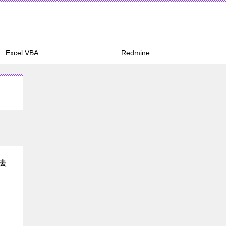
Excel VBA
Redmine
法
、