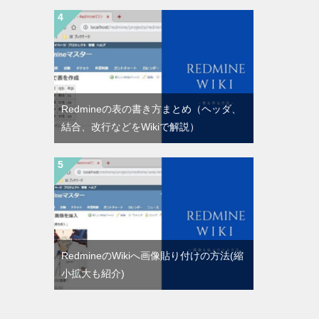
Redmineの表の書き方まとめ（ヘッダ、
結合、改行などをWikiで解説）
RedmineのWikiへ画像貼り付けの方法(縮
小拡大も紹介)