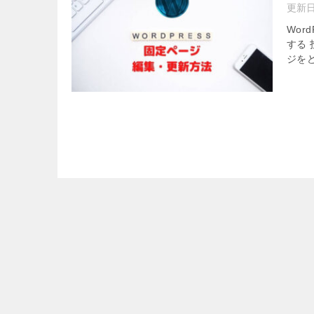
更新
Wor
する
ジを