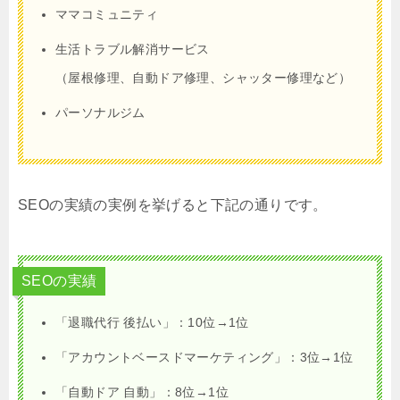
ママコミュニティ
生活トラブル解消サービス
（屋根修理、自動ドア修理、シャッター修理など）
パーソナルジム
SEOの実績の実例を挙げると下記の通りです。
SEOの実績
「退職代行 後払い」：10位→1位
「アカウントベースドマーケティング」：3位→1位
「自動ドア 自動」：8位→1位