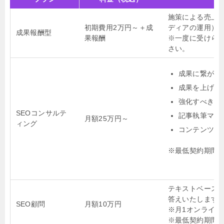
施策による売上
初期費用2万円～＋成
ディアの運用）
成果報酬型
果報酬
※一度に受けら
さい。
成果に繋がる
成果を上げる
強化すべき記
SEOコンサルテ
記事執筆マニ
月額25万円～
ィング
コンテンツ作
※最低契約期間3
テキストベースに
答えいたします
SEO顧問
月額10万円
※月1オンライン
※最低契約期間3